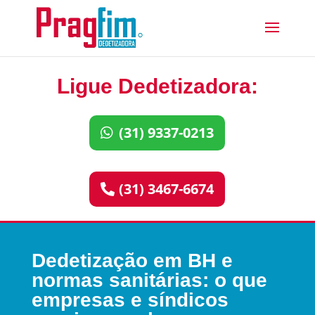
Ligue Dedetizadora:
(31) 9337-0213
(31) 3467-6674
Dedetização em BH e
normas sanitárias: o que
empresas e síndicos