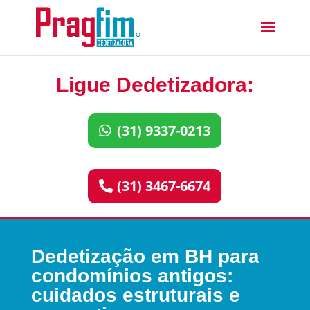
Ligue Dedetizadora:
(31) 9337-0213
(31) 3467-6674
Dedetização em BH para
condomínios antigos:
cuidados estruturais e