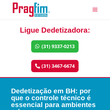
Ligue Dedetizadora:
(31) 9337-0213
(31) 3467-6674
Dedetização em BH: por
que o controle técnico é
essencial para ambientes