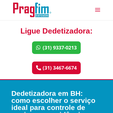
Ligue Dedetizadora:
(31) 9337-0213
(31) 3467-6674
Dedetizadora em BH:
como escolher o serviço
ideal para controle de