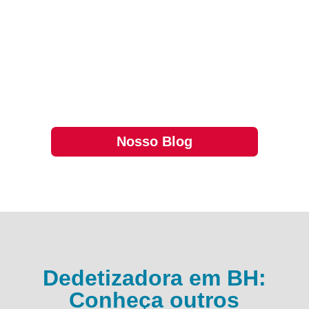
presença de pragas em condomínios é um
problema recorrente, afetando não somente a
saúde dos moradores, mas também a boa
convivência. Infelizmente, o aumento da
densidade populacional e a proximidade entre
unida…
Nosso Blog
Dedetizadora em BH:
Conheça outros