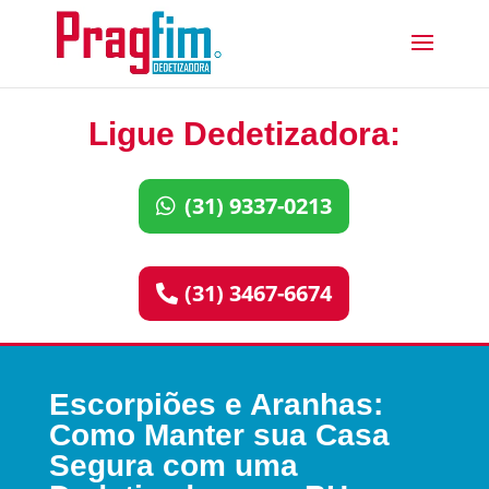
Ligue Dedetizadora:
(31) 9337-0213
(31) 3467-6674
Escorpiões e Aranhas:
Como Manter sua Casa
Segura com uma