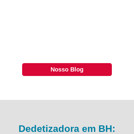
Os desafios das pragas em condomíniosA
presença de pragas em condomínios é um
problema recorrente, afetando não somente a
saúde dos moradores, mas também a boa
convivência. Infelizmente, o aumento da
densidade populacional e a proximidade entre
unida…
Nosso Blog
Dedetizadora em BH: