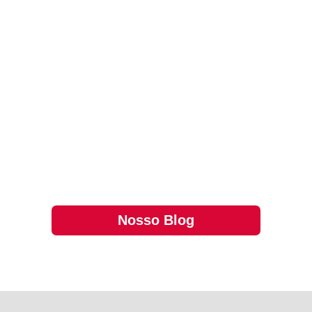
Os desafios das pragas em condomíniosA
presença de pragas em condomínios é um
problema recorrente, afetando não somente
a saúde dos moradores, mas também a boa
convivência. Infelizmente, o aumento da
densidade populacional e a proximidade
entre unida…
Nosso Blog