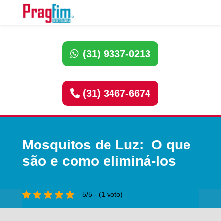
Ligue Dedetizadora:
(31) 9337-0213
(31) 3467-6674
Mosquitos de Luz: O que
são e como eliminá-los
5/5 - (1 voto)