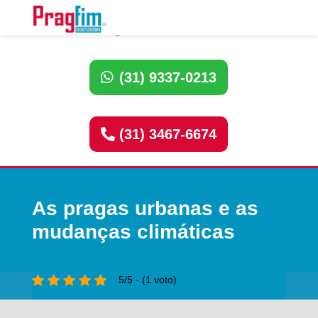
Ligue Dedetizadora:
(31) 9337-0213
(31) 3467-6674
As pragas urbanas e as
mudanças climáticas
5/5 - (1 voto)