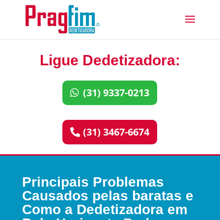
Ligue Dedetizadora:
(31) 9337-0213
(31) 3467-6674
Principais Problemas
Causados pelas baratas e
Como a Dedetizadora em