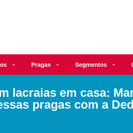
ços
Pragas
Segmentos
 lacraias em casa: Ma
dessas pragas com a Ded