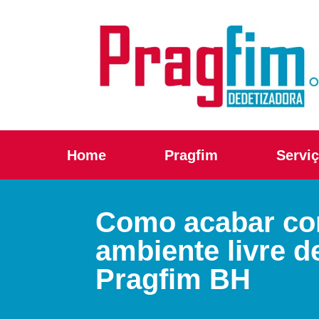
Home
Pragfim
Servi
Como acabar com
ambiente livre 
Pragfim BH