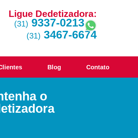
Ligue Dedetizadora:
9337-0213
(31)
3467-6674
(31)
Clientes
Blog
Contato
ntenha o
etizadora